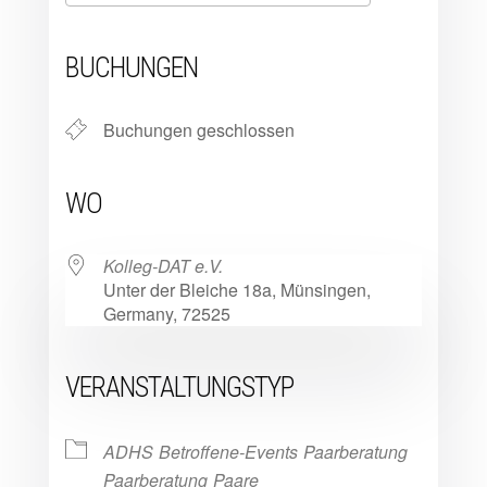
ICS herunterladen
Google Kalender
iCalendar
Office 365
Outlook Live
BUCHUNGEN
Buchungen geschlossen
WO
Kolleg-DAT e.V.
Unter der Bleiche 18a, Münsingen,
Germany, 72525
VERANSTALTUNGSTYP
ADHS
Betroffene-Events
Paarberatung
Paarberatung
Paare