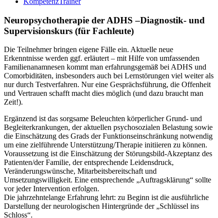
KompetenzTrainer
Neuropsychotherapie der ADHS –Diagnostik- und
Supervisionskurs (für Fachleute)
Die Teilnehmer bringen eigene Fälle ein. Aktuelle neue
Erkenntnisse werden ggf. erläutert – mit Hilfe von umfassenden
Familienanamnesen kommt man erfahrungsgemäß bei ADHS und
Comorbiditäten, insbesonders auch bei Lernstörungen viel weiter als
nur durch Testverfahren. Nur eine Gesprächsführung, die Offenheit
und Vertrauen schafft macht dies möglich (und dazu braucht man
Zeit!).
Ergänzend ist das sorgsame Beleuchten körperlicher Grund- und
Begleiterkrankungen, der aktuellen psychosozialen Belastung sowie
die Einschätzung des Grads der Funktionseinschränkung notwendig
um eine zielführende Unterstützung/Therapie initiieren zu können.
Voraussetzung ist die Einschätzung der Störungsbild-Akzeptanz des
Patienten/der Familie, der entsprechende Leidensdruck,
Veränderungswünsche, Mitarbeitsbereitschaft und
Umsetzungswilligkeit. Eine entsprechende „Auftragsklärung“ sollte
vor jeder Intervention erfolgen.
Die jahrzehntelange Erfahrung lehrt: zu Beginn ist die ausführliche
Darstellung der neurologischen Hintergründe der „Schlüssel ins
Schloss“.