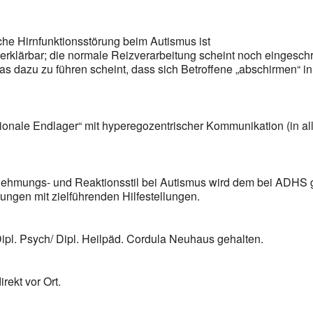
sche Hirnfunktionsstörung beim Autismus ist
 erklärbar; die normale Reizverarbeitung scheint noch eingesch
was dazu zu führen scheint, dass sich Betroffene „abschirmen“ i
ionale Endlager“ mit hyperegozentrischer Kommunikation (in alle
nehmungs- und Reaktionsstil bei Autismus wird dem bei ADHS g
rungen mit zielführenden Hilfestellungen.
ipl. Psych/ Dipl. Heilpäd. Cordula Neuhaus gehalten.
rekt vor Ort.