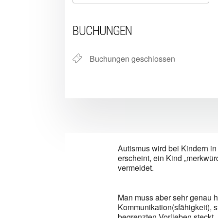
ICS herunterladen
Google Kalender
iCalendar
Office 365
Outlook L
BUCHUNGEN
Buchungen geschlossen
Autismus wird bei Kindern in 
erscheint, ein Kind „merkwür
vermeidet.
Man muss aber sehr genau h
Kommunikation(sfähigkeit), 
begrenzten Vorlieben steckt.