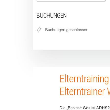
ICS herunterladen
Google Kalender
iCalendar
Office 365
Outlook L
BUCHUNGEN
Buchungen geschlossen
Elterntrainin
Elterntrainer
Die „Basics“: Was ist ADHS?