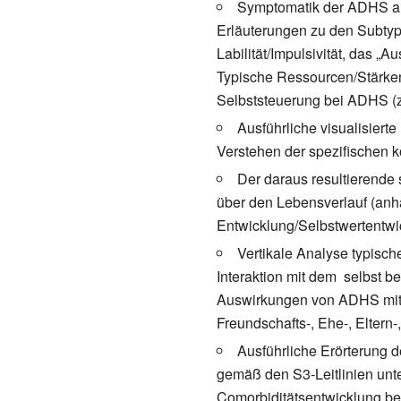
Symptomatik der ADHS an
Erläuterungen zu den Subtyp
Labilität/Impulsivität, das 
Typische Ressourcen/Stärken
Selbststeuerung bei ADHS (z.
Ausführliche visualisiert
Verstehen der spezifischen k
Der daraus resultierende
über den Lebensverlauf (anh
Entwicklung/Selbstwertentwi
Vertikale Analyse typisch
Interaktion mit dem selbst be
Auswirkungen von ADHS mit 
Freundschafts-, Ehe-, Eltern-,
Ausführliche Erörterung 
gemäß den S3-Leitlinien unt
Comorbiditätsentwicklung be