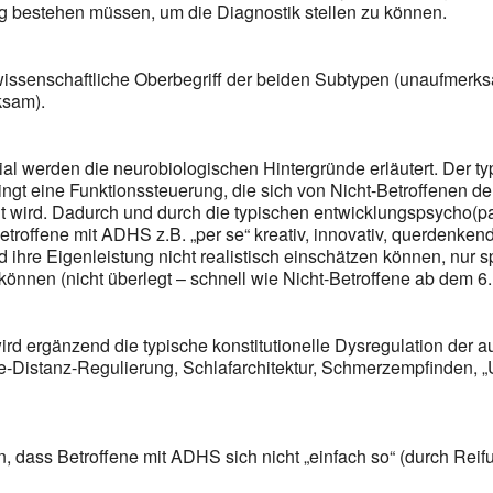
g bestehen müssen, um die Diagnostik stellen zu können.
wissenschaftliche Oberbegriff der beiden Subtypen (unaufmerk
ksam).
ial werden die neurobiologischen Hintergründe erläutert. Der 
ngt eine Funktionssteuerung, die sich von Nicht-Betroffenen de
ellt wird. Dadurch und durch die typischen entwicklungspsycho
Betroffene mit ADHS z.B. „per se“ kreativ, innovativ, querdenke
nd ihre Eigenleistung nicht realistisch einschätzen können, nur
önnen (nicht überlegt – schnell wie Nicht-Betroffene ab dem 6.
ird ergänzend die typische konstitutionelle Dysregulation der
he-Distanz-Regulierung, Schlafarchitektur, Schmerzempfinden, 
en, dass Betroffene mit ADHS sich nicht „einfach so“ (durch Re