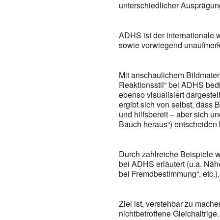
unterschiedlicher Ausprägun
ADHS ist der internationale 
sowie vorwiegend unaufmer
Mit anschaulichem Bildmater
Reaktionsstil“ bei ADHS bedi
ebenso visualisiert dargest
ergibt sich von selbst, dass 
und hilfsbereit – aber sich u
Bauch heraus“) entscheiden k
Durch zahlreiche Beispiele w
bei ADHS erläutert (u.a. Nä
bei Fremdbestimmung“, etc.).
Ziel ist, verstehbar zu mach
nichtbetroffene Gleichaltrige.