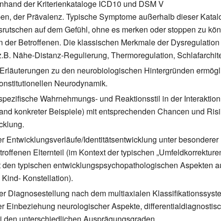
hand der Kriterienkataloge ICD10 und DSM V
en, der Prävalenz. Typische Symptome außerhalb dieser Katalo
„Ausrutschen auf dem Gefühl, ohne es merken oder stoppen zu kö
 der Betroffenen. Die klassischen Merkmale der Dysregulatio
B. Nähe-Distanz-Regulierung, Thermoregulation, Schlafarchitek
e Erläuterungen zu den neurobiologischen Hintergründen ermögl
onstitutionellen Neurodynamik.
 spezifische Wahrnehmungs- und Reaktionsstil in der Interakti
and konkreter Beispiele) mit entsprechenden Chancen und Risik
cklung.
er Entwicklungsverläufe/Identitätsentwicklung unter besonderer
troffenen Elternteil (im Kontext der typischen „Umfeldkorrektur
den typischen entwicklungspsychopathologischen Aspekten auf
 Kind- Konstellation).
der Diagnosestellung nach dem multiaxialen Klassifikationssys
er Einbeziehung neurologischer Aspekte, differentialdiagnosti
i den unterschiedlichen Ausprägungsgraden.