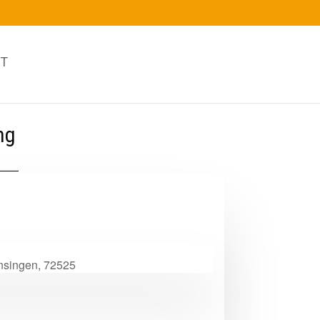
T
ng
ünsingen, 72525