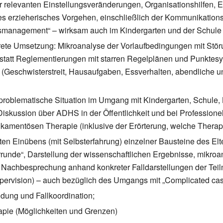
ür relevanten Einstellungsveränderungen, Organisationshilfen, E
ves erzieherisches Vorgehen, einschließlich der Kommunikation
ensmanagement“ – wirksam auch im Kindergarten und der Schule 
rete Umsetzung: Mikroanalyse der Vorlaufbedingungen mit Stör
 statt Reglementierungen mit starren Regelplänen und Punktesy
e (Geschwisterstreit, Hausaufgaben, Essverhalten, abendliche 
ft problematische Situation im Umgang mit Kindergarten, Schule
Diskussion über ADHS in der Öffentlichkeit und bei Professionel
mentösen Therapie (inklusive der Erörterung, welche Therapie
en Einübens (mit Selbsterfahrung) einzelner Bausteine des Elt
runde“, Darstellung der wissenschaftlichen Ergebnisse, mikroa
it Nachbesprechung anhand konkreter Falldarstellungen der Tei
pervision) – auch bezüglich des Umgangs mit „Complicated cas
dung und Fallkoordination;
pie (Möglichkeiten und Grenzen)