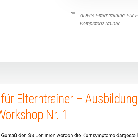
ive
ADHS
Elterntraining
Für F
KompetenzTrainer
g für Elterntrainer – Ausbildu
 Workshop Nr. 1
 Gemäß den S3 Leitlinien werden die Kernsymptome dargestellt 