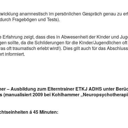
twicklung anamnestisch im persönlichen Gespräch genau zu erf
 durch Fragebögen und Tests).
e Erfahrung zeigt, dass dies in Abwesenheit der Kinder und Jug
n sollte, da die Schilderungen für die Kinder/Jugendlichen oft 
as oft traumatisch erlebt wird!). Dies gilt auch für das Abschlu
 informiert.
rainer – Ausbildung zum Elterntrainer ETKJ ADHS unter Ber
eils (manualisiert 2009 bei Kohlhammer „Neuropsychothera
chtseinheiten á 45 Minuten: