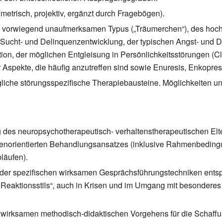
metrisch, projektiv, ergänzt durch Fragebögen).
s vorwiegend unaufmerksamen Typus („Träumerchen“), des hoc
Sucht- und Delinquenzentwicklung, der typischen Angst- und D
n, der möglichen Entgleisung in Persönlichkeitsstörungen (Clu
 Aspekte, die häufig anzutreffen sind sowie Enuresis, Enkopresi
liche störungsspezifische Therapiebausteine. Möglichkeiten u
ng des neuropsychotherapeutisch- verhaltenstherapeutischen El
cenorientierten Behandlungsansatzes (inklusive Rahmenbedi
bläufen).
 der spezifischen wirksamen Gesprächsführungstechniken ents
eaktionsstils“, auch in Krisen und im Umgang mit besonderes s
h wirksamen methodisch-didaktischen Vorgehens für die Schaff