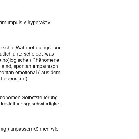
sam-impulsiv-hyperaktiv
typische „Wahrnehmungs- und
utlich unterscheidet, was
(patho)logischen Phänomene
nd sind, spontan empathisch
 spontan emotional („aus dem
 Lebensjahr).
 autonomen Selbststeuerung
„Umstellungsgeschwindigkeit
ifung!) anpassen können wie