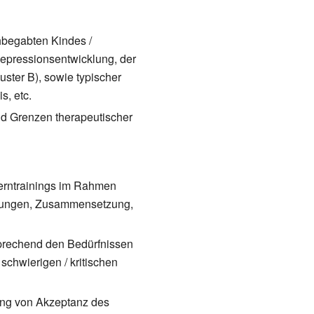
hbegabten Kindes /
epressionsentwicklung, der
ster B), sowie typischer
s, etc.
nd Grenzen therapeutischer
terntrainings im Rahmen
ngungen, Zusammensetzung,
prechend den Bedürfnissen
chwierigen / kritischen
ung von Akzeptanz des