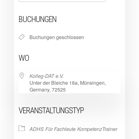
ICS herunterladen
Google Kalender
iCalendar
Office 365
Outlook Live
BUCHUNGEN
Buchungen geschlossen
WO
Kolleg-DAT e.V.
Unter der Bleiche 18a, Münsingen,
Germany, 72525
VERANSTALTUNGSTYP
ADHS
Für Fachleute
KompetenzTrainer