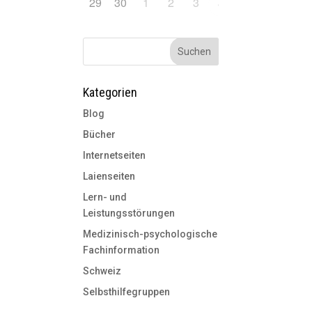
29
30
1
2
3
5
4
Kategorien
Blog
Bücher
Internetseiten
Laienseiten
Lern- und
Leistungsstörungen
Medizinisch-psychologische
Fachinformation
Schweiz
Selbsthilfegruppen